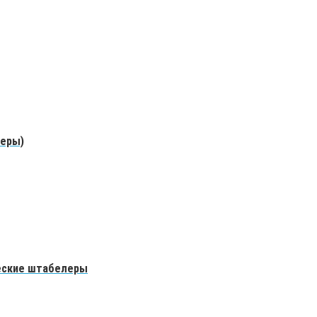
леры)
еские штабелеры