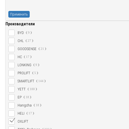
Применить
Производители
BYD
9
CHL
27
GOODSENSE
21
HC
17
LONKING
9
PROLIFT
5
SMARTLIFT
144
YETT
100
EP
18
Hangcha
18
HELI
17
OXLIFT