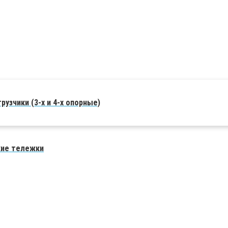
рузчики (3-х и 4-х опорные)
кие тележки