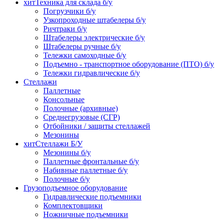
хит
Техника для склада б/у
Погрузчики б/у
Узкопроходные штабелеры б/у
Ричтраки б/у
Штабелеры электрические б/у
Штабелеры ручные б/у
Тележки самоходные б/у
Подъемно - транспортное оборудование (ПТО) б/у
Тележки гидравлические б/у
Стеллажи
Паллетные
Консольные
Полочные (архивные)
Среднегрузовые (СГР)
Отбойники / защиты стеллажей
Мезонины
хит
Стеллажи Б/У
Мезонины б/у
Паллетные фронтальные б/у
Набивные паллетные б/у
Полочные б/у
Грузоподъемное оборудование
Гидравлические подъемники
Комплектовщики
Ножничные подъемники