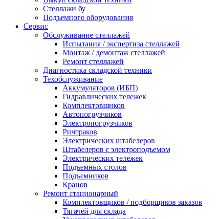
Стеллажи бу
Подъемного оборудования
Сервис
Обслуживание стеллажей
Испытания / экспертиза стеллажей
Монтаж / демонтаж стеллажей
Ремонт стеллажей
Диагностика складской техники
Техобслуживание
Аккумуляторов (ИБП)
Гидравлических тележек
Комплектовщиков
Автопогрузчиков
Электропогрузчиков
Ричтраков
Электрических штабелеров
Штабелеров с электроподъемом
Электрических тележек
Подъемных столов
Подъемников
Кранов
Ремонт стационарный
Комплектовщиков / подборщиков заказов
Тягачей для склада