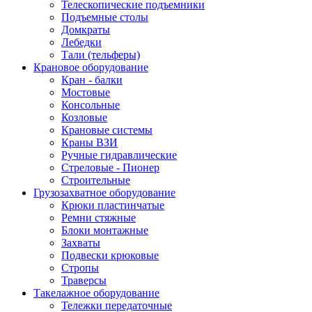
Телескопические подъемники
Подъемные столы
Домкраты
Лебедки
Тали (тельферы)
Крановое оборудование
Кран - балки
Мостовые
Консольные
Козловые
Крановые системы
Краны ВЗИ
Ручные гидравлические
Стреловые - Пионер
Строительные
Грузозахватное оборудование
Крюки пластинчатые
Ремни стяжные
Блоки монтажные
Захваты
Подвески крюковые
Стропы
Траверсы
Такелажное оборудование
Тележки передаточные