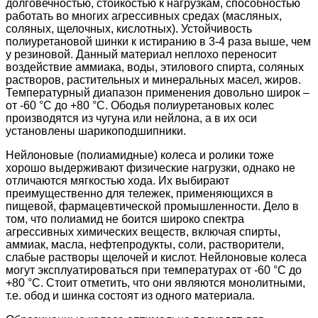
долговечностью, стойкостью к нагрузкам, способностью
работать во многих агрессивных средах (масляных,
соляных, щелочных, кислотных). Устойчивость
полиуретановой шинки к истиранию в 3-4 раза выше, чем
у резиновой. Данный материал неплохо переносит
воздействие аммиака, воды, этилового спирта, соляных
растворов, растительных и минеральных масел, жиров.
Температурный диапазон применения довольно широк –
от -60 °С до +80 °С. Ободья полиуретановых колес
производятся из чугуна или нейлона, а в их оси
установлены шарикоподшипники.
Нейлоновые (полиамидные) колеса и ролики тоже
хорошо выдерживают физические нагрузки, однако не
отличаются мягкостью хода. Их выбирают
преимущественно для тележек, применяющихся в
пищевой, фармацевтической промышленности. Дело в
том, что полиамид не боится широко спектра
агрессивных химических веществ, включая спирты,
аммиак, масла, нефтепродукты, соли, растворители,
слабые растворы щелочей и кислот. Нейлоновые колеса
могут эксплуатироваться при температурах от -60 °С до
+80 °С. Стоит отметить, что они являются монолитными,
т.е. обод и шинка состоят из одного материала.