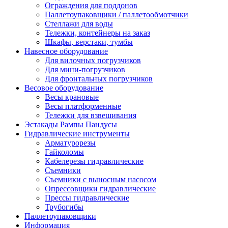
Ограждения для поддонов
Паллетоупаковщики / паллетообмотчики
Стеллажи для воды
Тележки, контейнеры на заказ
Шкафы, верстаки, тумбы
Навесное оборудование
Для вилочных погрузчиков
Для мини-погрузчиков
Для фронтальных погрузчиков
Весовое оборудование
Весы крановые
Весы платформенные
Тележки для взвешивания
Эстакады Рампы Пандусы
Гидравлические инструменты
Арматурорезы
Гайколомы
Кабелерезы гидравлические
Съемники
Съемники с выносным насосом
Опрессовщики гидравлические
Прессы гидравлические
Трубогибы
Паллетоупаковщики
Информация