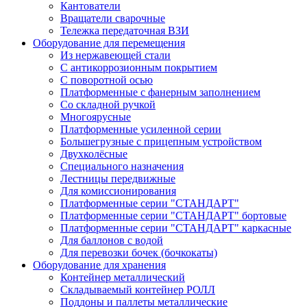
Кантователи
Вращатели сварочные
Тележка передаточная ВЗИ
Оборудование для перемещения
Из нержавеющей стали
С антикоррозионным покрытием
С поворотной осью
Платформенные с фанерным заполнением
Со складной ручкой
Многоярусные
Платформенные усиленной серии
Большегрузные с прицепным устройством
Двухколёсные
Специального назначения
Лестницы передвижные
Для комиссионирования
Платформенные серии "СТАНДАРТ"
Платформенные серии "СТАНДАРТ" бортовые
Платформенные серии "СТАНДАРТ" каркасные
Для баллонов с водой
Для перевозки бочек (бочкокаты)
Оборудование для хранения
Контейнер металлический
Складываемый контейнер РОЛЛ
Поддоны и паллеты металлические