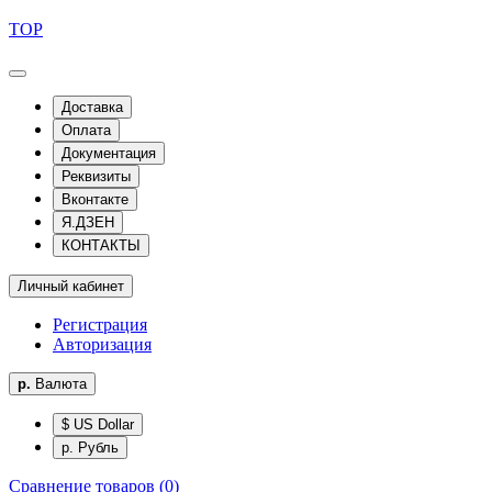
TOP
Доставка
Оплата
Документация
Реквизиты
Вконтакте
Я.ДЗЕН
КОНТАКТЫ
Личный кабинет
Регистрация
Авторизация
р.
Валюта
$ US Dollar
р. Рубль
Сравнение товаров (0)