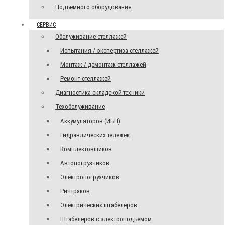
Подъемного оборудования
СЕРВИС
Обслуживание стеллажей
Испытания / экспертиза стеллажей
Монтаж / демонтаж стеллажей
Ремонт стеллажей
Диагностика складской техники
Техобслуживание
Аккумуляторов (ИБП)
Гидравлических тележек
Комплектовщиков
Автопогрузчиков
Электропогрузчиков
Ричтраков
Электрических штабелеров
Штабелеров с электроподъемом